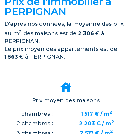
Prix de l'immobilier à
PERPIGNAN
D'après nos données, la moyenne des prix
2
au m
des maisons est de
2 306
€ à
PERPIGNAN.
Le prix moyen des appartements est de
1 563
€ à PERPIGNAN.
Prix moyen des maisons
2
1 chambres :
1 517 € / m
2
2 chambres :
2 203 € / m
2
3 chambres :
2 517 € / m