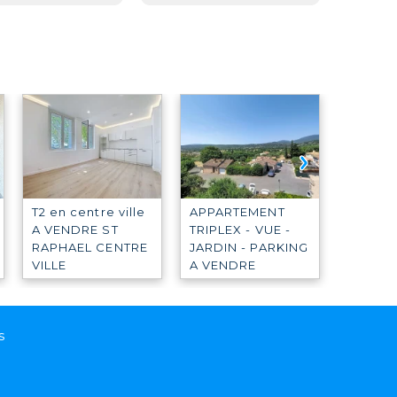
T2 en centre ville
APPARTEMENT
APPAR
A VENDRE
ST
TRIPLEX - VUE -
38m² /
RAPHAEL CENTRE
JARDIN - PARKING
43m² /
VILLE
A VENDRE
CALLIA
203 000 €
FAYENCE
VENDR
325 000 €
156 50
s