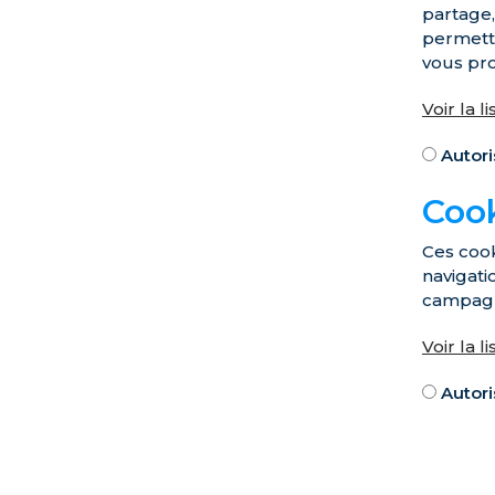
partage,
permettr
vous pr
Voir la l
Autori
Cook
Ces cook
navigati
campagne
Voir la l
Autori