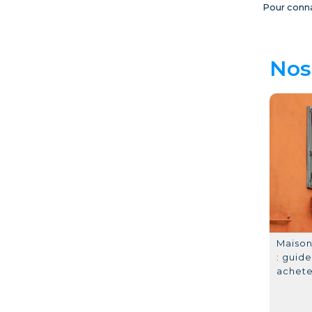
Pour conna
Nos 
Maison
: guid
achete