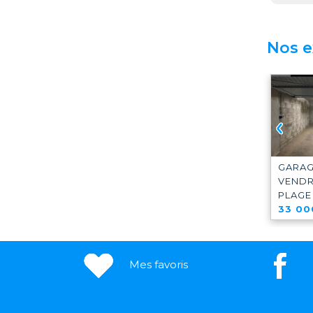
Nos e
APPARTEMENT 3
MAISON 4
PIECES TERRASSE
CHAMBRES,
CAVE A VENDRE
PISCINE;
MONTAUROUX
GARAGE,TERRAIN
150 000 €
A VENDRE
CALLIAN
GARAG
529 000 €
VEND
PLAGE
33 00
Mes favoris