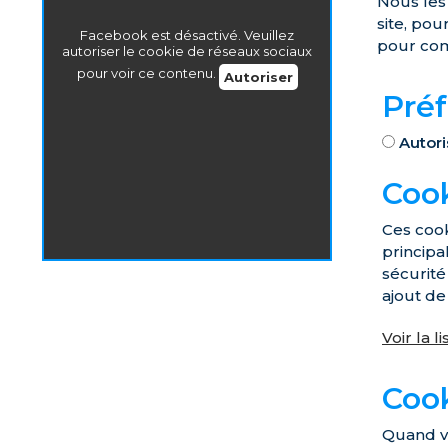
Nous les 
site, pou
Facebook est désactivé. Veuillez
pour com
autoriser le cookie de réseaux sociaux
pour voir ce contenu.
Autoriser
Préf
Autori
Cook
Ces cook
principa
sécurité
ajout de
Voir la l
Cook
Quand vo