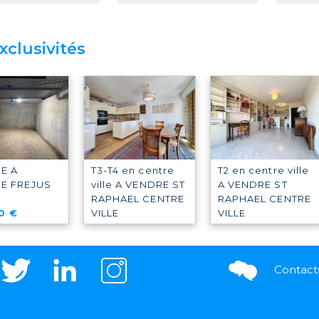
xclusivités
E A
T3-T4 en centre
T2 en centre ville
RE
FREJUS
ville A VENDRE
ST
A VENDRE
ST
RAPHAEL CENTRE
RAPHAEL CENTRE
0 €
VILLE
VILLE
550 000 €
234 000 €
Contact