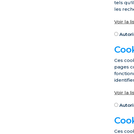
tels qu'
les rech
Voir la l
Autori
Coo
Ces cook
pages co
fonction
identifi
Voir la l
Autori
Cook
Ces cook