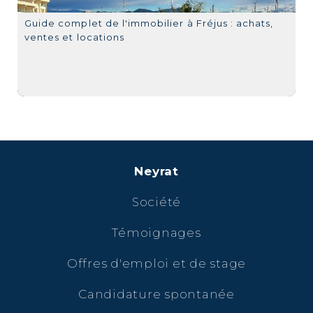
Guide complet de l'immobilier à Fréjus : achats,
ventes et locations
Neyrat
Société
Témoignages
Offres d'emploi et de stage
Candidature spontanée