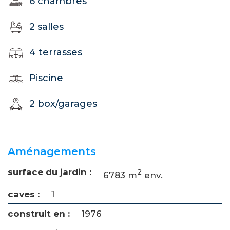
6 chambres
2 salles
4 terrasses
Piscine
2 box/garages
Aménagements
surface du jardin :
2
6783 m
env.
caves :
1
construit en :
1976