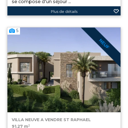
se compose d'un séjour ...
Plus de détails
5
VILLA NEUVE A VENDRE
ST RAPHAEL
2
91.27 m