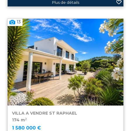
Plus de détails
13
VILLA A VENDRE
ST RAPHAEL
2
174 m
1 580 000 €