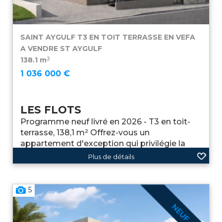
SAINT AYGULF T3 EN TOIT TERRASSE EN VEFA
A VENDRE
ST AYGULF
2
138.1 m
1 036 000 €
LES FLOTS
Programme neuf livré en 2026 - T3 en toit-
terrasse, 138,1 m² Offrez-vous un
appartement d'exception qui privilégie la
lumière et le confort. Situé dans une petite
Plus de détails
résidence neuve signée Milaan ...
5