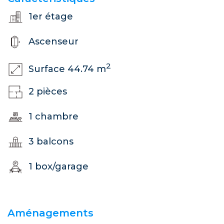
1er étage
Ascenseur
2
Surface 44.74 m
2 pièces
1 chambre
3 balcons
1 box/garage
Aménagements