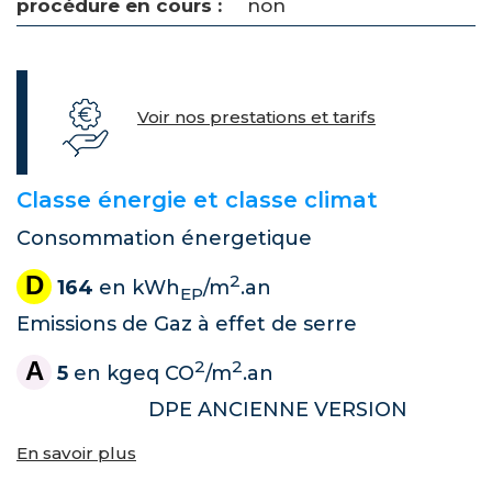
procédure en cours :
non
Voir nos prestations et tarifs
Classe énergie et classe climat
Consommation énergetique
D
2
164
en kWh
/m
.an
EP
Emissions de Gaz à effet de serre
A
2
2
5
en kgeq CO
/m
.an
DPE ANCIENNE VERSION
En savoir plus