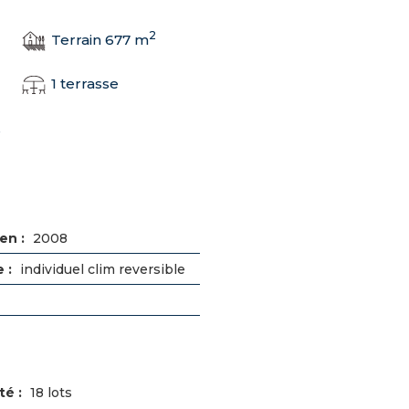
2
Terrain 677 m
1 terrasse
s
en :
2008
 :
individuel clim reversible
té :
18 lots