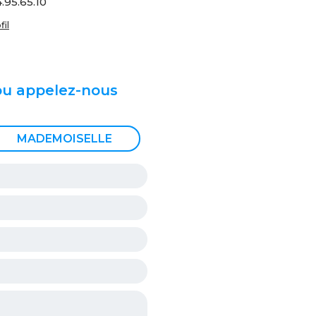
.95.65.10
fil
ou appelez-nous
MADEMOISELLE