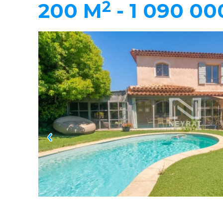
2
200 M
-
1 090 00