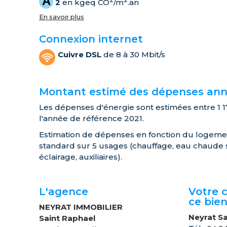
A
2
en kgeq CO
/m
.an
En savoir plus
Connexion internet
Cuivre DSL
de 8 à 30 Mbit/s
Montant estimé des dépenses annu
Les dépenses d'énergie sont estimées entre 1 17
l'année de référence 2021.
Estimation de dépenses en fonction du logement
standard sur 5 usages (chauffage, eau chaude san
éclairage, auxiliaires).
L'agence
Votre c
ce bie
NEYRAT IMMOBILIER
Neyrat S
Saint Raphael