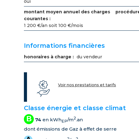
oui
montant moyen annuel des charges
procédure
courantes :
1 200 €/an soit 100 €/mois
Informations financières
honoraires à charge :
du vendeur
Voir nos prestations et tarifs
Classe énergie et classe climat
B
2
74
en kWh
/m
.an
EP
dont émissions de Gaz à effet de serre
2
2