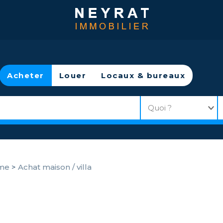
Acheter
Louer
Locaux & bureaux
ime
>
Achat maison / villa