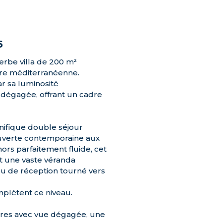
6
perbe villa de 200 m²
re méditerranéenne.
ar sa luminosité
dégagée, offrant un cadre
nifique double séjour
ouverte contemporaine aux
rs parfaitement fluide, cet
t une vaste véranda
eu de réception tourné vers
plètent ce niveau.
mbres avec vue dégagée, une