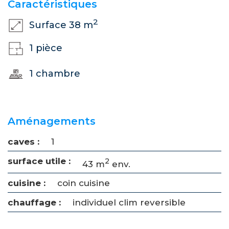
Caractéristiques
2
Surface 38 m
1 pièce
1 chambre
Aménagements
caves :
1
surface utile :
2
43 m
env.
cuisine :
coin cuisine
chauffage :
individuel clim reversible