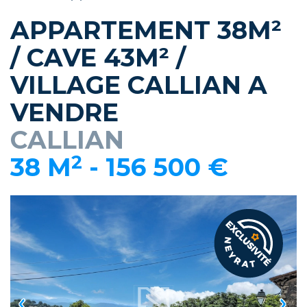
APPARTEMENT 38M²
/ CAVE 43M² /
VILLAGE CALLIAN A
VENDRE
CALLIAN
2
38 M
-
156 500 €