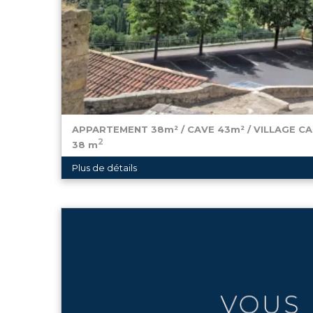
APPARTEMENT 38m² / CAVE 43m² / VILLAGE CA
2
38 m
156 500 €
Plus de détails
EN EXCLUSIVITÉ – NEYRAT IMMOBILIER VOUS PR
charmant village de Callian, à deux pas des comme
parking public, découvrez ce bel appartement d'env