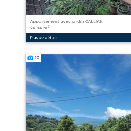
Appartement avec jardin
CALLIAN
2
74.94 m
VENDU
Plus de détails
Neyrat immobilier vous propose en Exclusivité, ce
plain-pied d'environ 70m² avec jardin attenant co
10
lumineux donnant sur le jardin, une cuisine ...