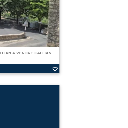
LLIAN A VENDRE
CALLIAN
OPOSE Au cœur du
rces, des écoles et d'un
iron 38 m² ...