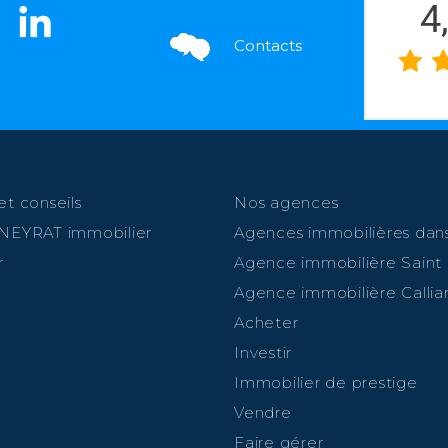
4
Contacts
et conseils
Nos agences
 NEYRAT immobilier
Agences immobilières dans
r
Agence immobilière Saint
Agence immobilière Callia
Acheter
Investir
Immobilier de prestige
Vendre
Faire gérer