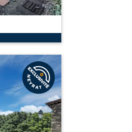
 très bel appartement de
mposé d'une entrée, un salon