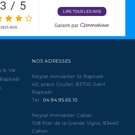
,3
/
5
LIRE TOUS LES AVIS
Garanti par
3835
AVIS
NOS ADRESSES
 le Var
Neyrat immobilier St Raphaël
 Raphaël
40, place Coullet, 83700 Saint
n
Raphaël
Tel :
04.94.95.65.10
Neyrat immobilier Callian
108 Plan de la Grande Vigne, 83440
Callian