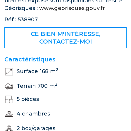
bien est exposé sont disponibles sur le site
Géorisques :
www.georisques.gouv.fr
Réf : 538907
CE BIEN M'INTÉRESSE,
CONTACTEZ-MOI
Caractéristiques
2
Surface 168 m
2
Terrain 700 m
5 pièces
4 chambres
2 box/garages