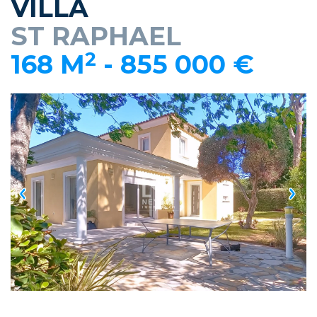
VILLA
ST RAPHAEL
2
168 M
-
855 000 €