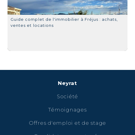
Guide complet de l'immobilier à Fréjus : achats,
ventes et locations
Neyrat
Société
Témoignages
Offres d'emploi et de stage