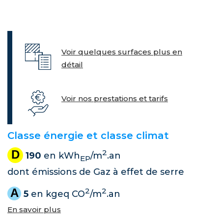
Voir quelques surfaces plus en
détail
Voir nos prestations et tarifs
Classe énergie et classe climat
D
2
190
en kWh
/m
.an
EP
dont émissions de Gaz à effet de serre
A
2
2
5
en kgeq CO
/m
.an
En savoir plus