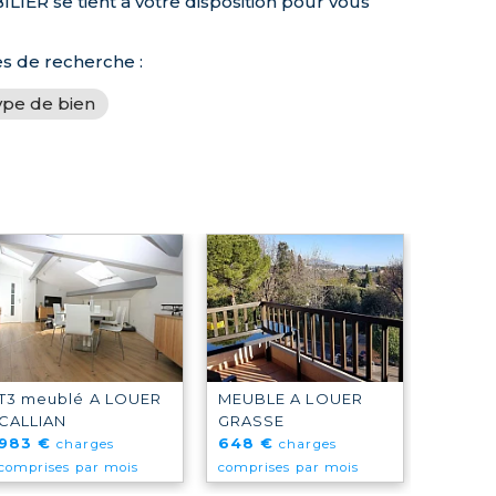
IER se tient à votre disposition pour vous
es de recherche :
ype de bien
T3 meublé A LOUER
MEUBLE A LOUER
CALLIAN
GRASSE
983 €
648 €
charges
charges
comprises par mois
comprises par mois