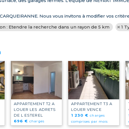
 surface, des garages fermés. L'équipe de NEYRAT IMMOBIL
 à CARQUEIRANNE. Nous vous invitons à modifier vos critèr
ion : Etendre la recherche dans un rayon de 5 km
1 T
n
APPARTEMENT T2 A
APPARTEMENT T3 A
LOUER
LES ADRETS
LOUER
VENCE
DE L ESTEREL
1 230 €
charges
696 €
charges
comprises par mois
comprises par mois