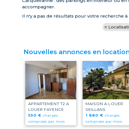
Carqueiranne : des parkings en intérieur ou en
accompagner.
Il n'y a pas de résultats pour votre recherche
Localisat
Nouvelles annonces en locatio
APPARTEMENT T2 A
MAISON A LOUER
LOUER
FAYENCE
SEILLANS
550 €
1 880 €
charges
charges
comprises par mois
comprises par mois