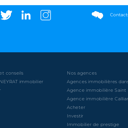
Contact
et conseils
Nos agences
 NEYRAT immobilier
Agences immobilières dans
r
Agence immobilière Saint
Agence immobilière Callia
Acheter
Investir
Immobilier de prestige