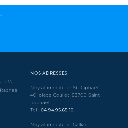
s
NOS ADRESSES
 le Var
Neyrat immobilier St Raphaël
 Raphaël
40, place Coullet, 83700 Saint
n
Raphaël
Tel :
04.94.95.65.10
Neyrat immobilier Callian