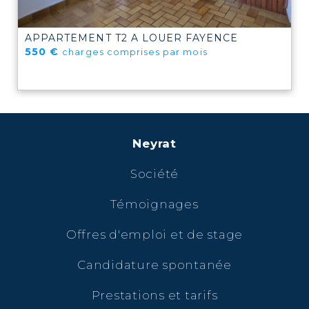
APPARTEMENT T2 A LOUER
FAYENCE
550 €
charges comprises par mois
Neyrat
Société
Témoignages
Offres d'emploi et de stage
Candidature spontanée
Prestations et tarifs