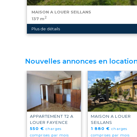
MAISON A LOUER
SEILLANS
2
137 m
1 880 €
charges comprises par mois
Plus de détails
Découvrez cette superbe maison meublée climatis
située à Seillans (83440). Elle offre un cadre et un
serez séduits par sa décoration raffinée, et ...
Nouvelles annonces en locatio
APPARTEMENT T2 A
MAISON A LOUER
LOUER
FAYENCE
SEILLANS
550 €
1 880 €
charges
charges
comprises par mois
comprises par mois