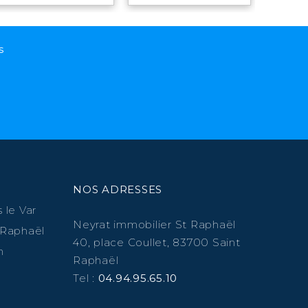
s
NOS ADRESSES
 le Var
Neyrat immobilier St Raphaël
 Raphaël
40, place Coullet, 83700 Saint
n
Raphaël
Tel :
04.94.95.65.10