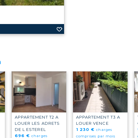
ée de 137 m² avec garage,
 calme exceptionnels. Vous
n
APPARTEMENT T2 A
APPARTEMENT T3 A
LOUER
LES ADRETS
LOUER
VENCE
DE L ESTEREL
1 230 €
charges
696 €
charges
comprises par mois