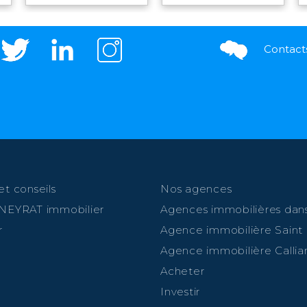
comprises par mois
Contact
et conseils
Nos agences
 NEYRAT immobilier
Agences immobilières dans
r
Agence immobilière Saint
Agence immobilière Callia
Acheter
Investir