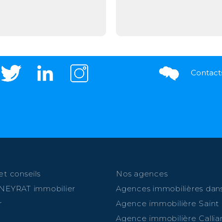
Contact
et conseils
Nos agences
 NEYRAT immobilier
Agences immobilières dans
r
Agence immobilière Saint
Agence immobilière Callia