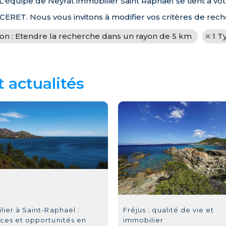
'équipe de Neyrat immobilier Saint Raphaël se tient à vo
 CERET. Nous vous invitons à modifier vos critères de rech
ion : Etendre la recherche dans un rayon de 5 km
1 T
t actualités
ier à Saint-Raphaël :
Fréjus : qualité de vie et
ces et opportunités en
immobilier