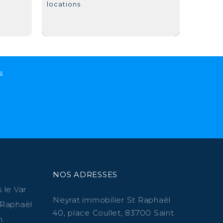
locations
s
NOS ADRESSES
 le Var
Neyrat immobilier St Raphaël
 Raphaël
40, place Coullet, 83700 Saint
n