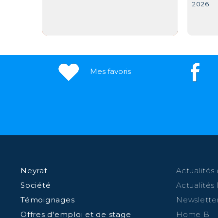
2026
Mes favoris
Neyrat
Actualités 
Société
Actualités
Témoignages
Newslette
Offres d'emploi et de stage
Home B