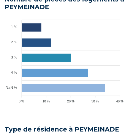
PEYMEINADE
1 %
2 %
3 %
4 %
NaN %
0 %
10 %
20 %
30 %
40 %
Type de résidence à PEYMEINADE