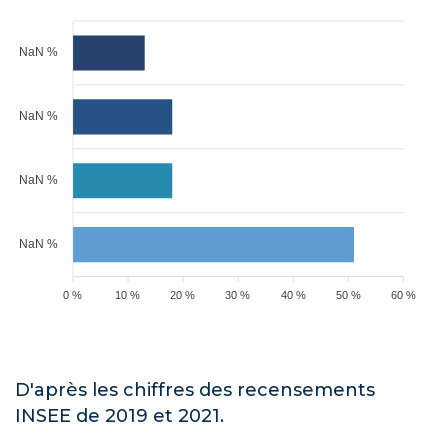
NaN %
NaN %
NaN %
NaN %
0 %
10 %
20 %
30 %
40 %
50 %
60 %
D'après les chiffres des recensements
INSEE de 2019 et 2021.