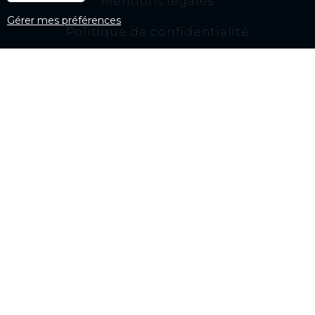
Mentions légales
Gérer mes préférences
Politique de confidentialité
Actualités et conseils
Actualités NEYRAT immobilier
Newsletter
Home B
Nos agences
Agences immobilières dans le Var
Agence immobilière Saint Raphaël
Agence immobilière Callian