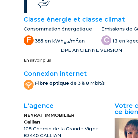
Classe énergie et classe climat
Consommation énergetique
Emissions de Ga
F
C
2
355
en kWh
/m
.an
13
en kge
EP
DPE ANCIENNE VERSION
En savoir plus
Connexion internet
Fibre optique
de 3 à 8 Mbit/s
L'agence
Votre c
ce bie
NEYRAT IMMOBILIER
Callian
108 Chemin de la Grande Vigne
83440 CALLIAN