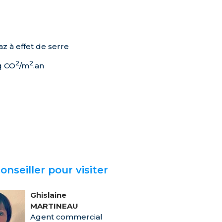
z à effet de serre
2
2
q CO
/m
.an
onseiller pour visiter
n
Ghislaine
MARTINEAU
Agent commercial