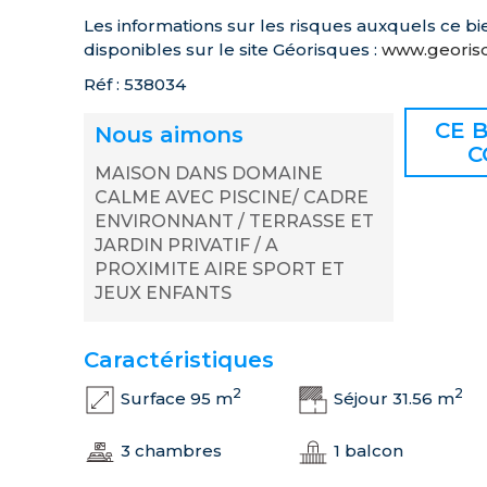
Les informations sur les risques auxquels ce bi
disponibles sur le site Géorisques :
www.georisq
Réf : 538034
CE B
Nous aimons
C
MAISON DANS DOMAINE
CALME AVEC PISCINE/ CADRE
ENVIRONNANT / TERRASSE ET
JARDIN PRIVATIF / A
PROXIMITE AIRE SPORT ET
JEUX ENFANTS
Caractéristiques
2
2
Surface 95 m
Séjour 31.56 m
3 chambres
1 balcon