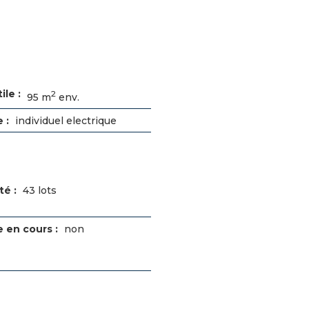
ile :
2
95 m
env.
 :
individuel electrique
té :
43 lots
 en cours :
non