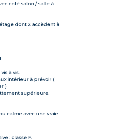
ec coté salon / salle à
'étage dont 2 accèdent à
.
is à vis.
x intérieur à prévoir (
r )
ettement supérieure.
 au calme avec une vraie
e : classe F.