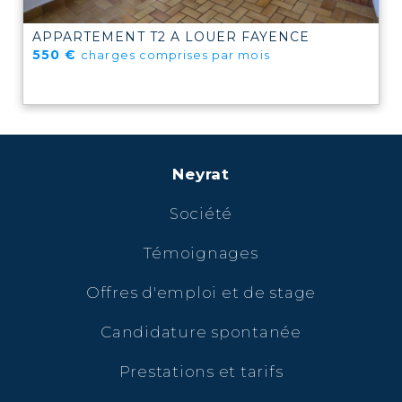
APPARTEMENT T2 A LOUER
FAYENCE
550 €
charges comprises par mois
Neyrat
Société
Témoignages
Offres d'emploi et de stage
Candidature spontanée
Prestations et tarifs