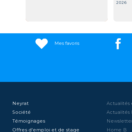
2026
Mes favoris
Neyrat
Actualités 
Société
Actualités
Témoignages
Newslette
Offres d'emploi et de stage
Home B