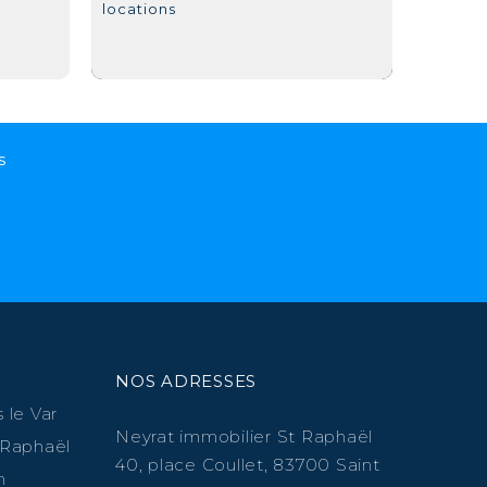
locations
s
NOS ADRESSES
 le Var
Neyrat immobilier St Raphaël
 Raphaël
40, place Coullet, 83700 Saint
n