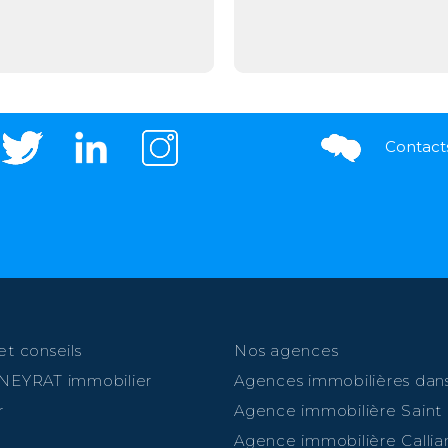
Contact
et conseils
Nos agences
 NEYRAT immobilier
Agences immobilières dans
r
Agence immobilière Saint
Agence immobilière Callia