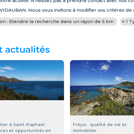
e activité. N'hésitez pas à prendre contact avec nos con
à VIDAUBAN. Nous vous invitons à modifier vos critères de
ion : Etendre la recherche dans un rayon de 5 km
1 T
t actualités
ier à Saint-Raphaël :
Fréjus : qualité de vie et
ces et opportunités en
immobilier