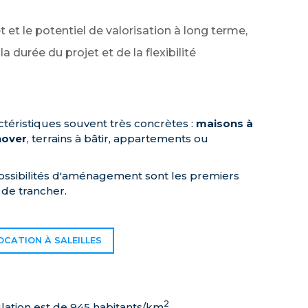
et et le potentiel de valorisation à long terme,
 durée du projet et de la flexibilité
téristiques souvent très concrètes :
maisons à
nover
, terrains à bâtir, appartements ou
 possibilités d'aménagement sont les premiers
 de trancher.
OCATION À SALEILLES
2
ulation est de 945 habitants/km
.