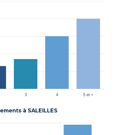
3
4
5 et +
ements à SALEILLES