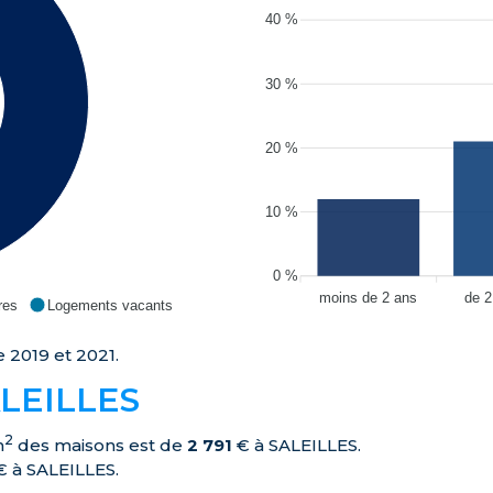
40 %
30 %
20 %
10 %
0 %
moins de 2 ans
de 2
res
Logements vacants
 2019 et 2021.
SALEILLES
2
m
des maisons est de
2 791
€ à SALEILLES.
 à SALEILLES.