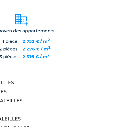
moyen des appartements
2
1 pièce :
2 752 € / m
2
2 pièces :
2 276 € / m
2
3 pièces :
2 316 € / m
EILLES
LES
 SALEILLES
SALEILLES