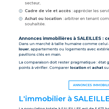
secteur,
Cadre de vie et accès
: apprécier les serv
Achat ou location
: arbitrer en tenant com
souhaitée.
Annonces immobilières à SALEILLES : ce 
Dans un marché à taille humaine comme celui à
louer
, appartements ou logements avec extérie
pavillons clés en main.
La comparaison doit rester pragmatique : état g
points à vérifier. Comparer
location
et
achat
sur
ANNONCES IMMOBILIÈ
L'immobilier à SALEILLE
La population totale à SALEILLES est de 5 671 h