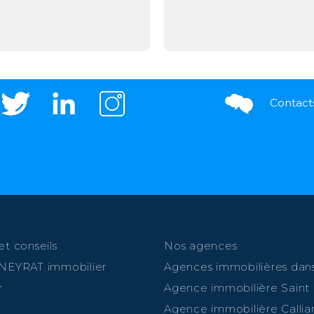
Contact
et conseils
Nos agences
 NEYRAT immobilier
Agences immobilières dans
r
Agence immobilière Saint
Agence immobilière Callia