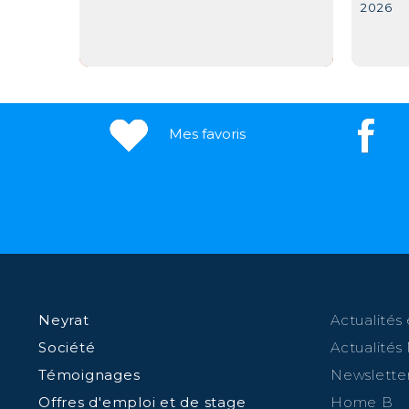
2026
Mes favoris
Neyrat
Actualités 
Société
Actualités
Témoignages
Newslette
Offres d'emploi et de stage
Home B