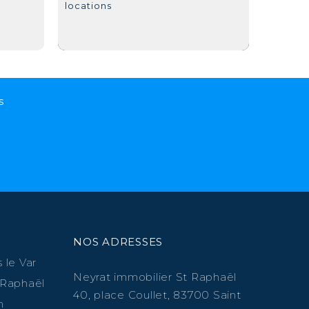
locations
s
NOS ADRESSES
 le Var
Neyrat immobilier St Raphaël
 Raphaël
40, place Coullet, 83700 Saint
n