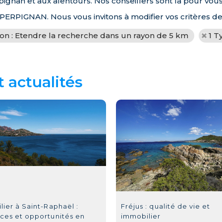
pignan et aux alentours. Nos conseillers sont là pour vo
à PERPIGNAN. Nous vous invitons à modifier vos critères d
ion : Etendre la recherche dans un rayon de 5 km
1 T
t actualités
ier à Saint-Raphaël :
Fréjus : qualité de vie et
ces et opportunités en
immobilier