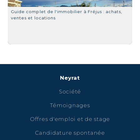
Guide complet de l'immobilier à Fréjus : achats,
ventes et locations
Neyrat
Société
Témoignages
Offres d'emploi et de stage
Candidature spontanée