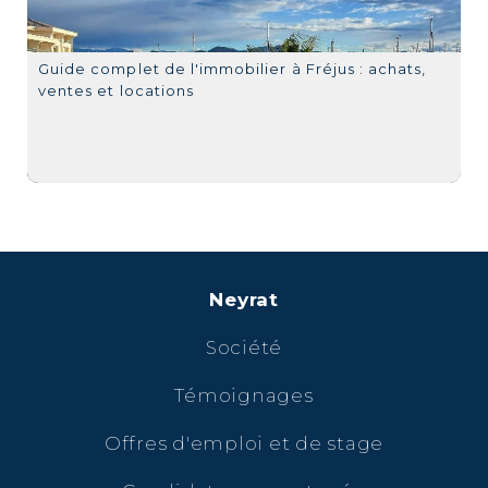
Guide complet de l'immobilier à Fréjus : achats,
ventes et locations
Neyrat
Société
Témoignages
Offres d'emploi et de stage