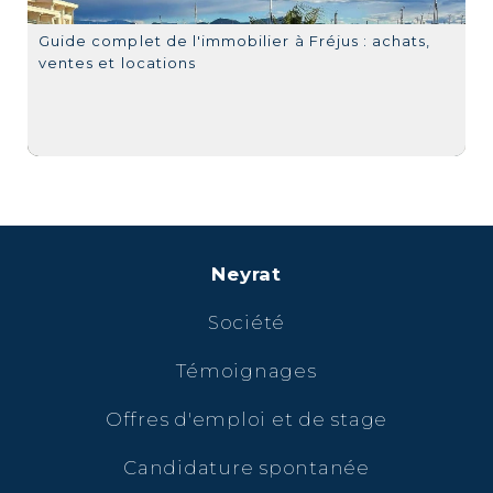
Guide complet de l'immobilier à Fréjus : achats,
ventes et locations
Neyrat
Société
Témoignages
Offres d'emploi et de stage
Candidature spontanée