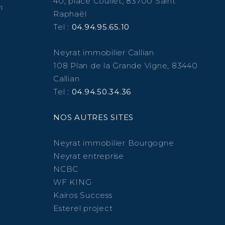
40, place Coullet, 83700 Saint
n
Raphaël
Tel :
04.94.95.65.10
Neyrat immobilier Callian
108 Plan de la Grande Vigne, 83440
Callian
Tel :
04.94.50.34.36
NOS AUTRES SITES
Neyrat immobilier Bourgogne
Neyrat entreprise
NCBC
WF KING
Kairos Success
Esterel project