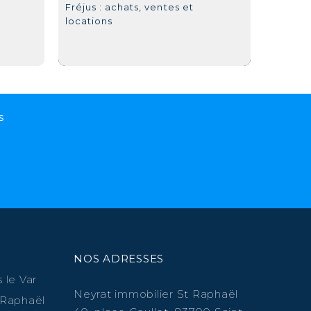
Fréjus : achats, ventes et
locations
s
NOS ADRESSES
 le Var
Neyrat immobilier St Raphaël
 Raphaël