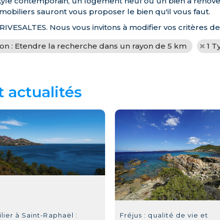
yle contemporain, un logement neuf ou un bien à rénover, 
obiliers sauront vous proposer le bien qu'il vous faut.
 RIVESALTES. Nous vous invitons à modifier vos critères d
ion : Etendre la recherche dans un rayon de 5 km
1 T
t actualités
ier à Saint-Raphaël :
Fréjus : qualité de vie et