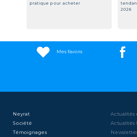
pratique pour acheter
tendan
2026
Mes favoris
Neyrat
Actualités 
Société
Actualités
Témoignages
Newslette