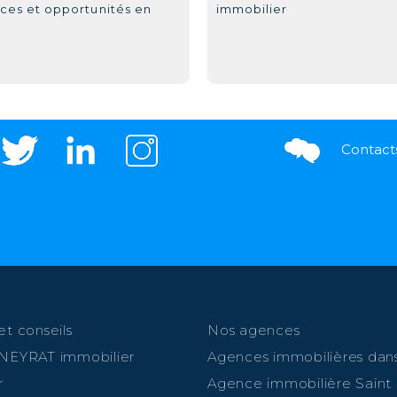
ces et opportunités en
immobilier
Contact
et conseils
Nos agences
 NEYRAT immobilier
Agences immobilières dans
r
Agence immobilière Saint