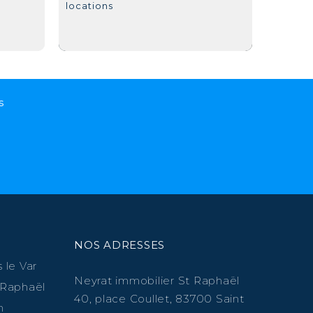
locations
s
NOS ADRESSES
 le Var
Neyrat immobilier St Raphaël
 Raphaël
40, place Coullet, 83700 Saint
n