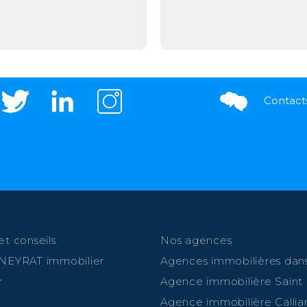
Contact
et conseils
Nos agences
 NEYRAT immobilier
Agences immobilières dans
r
Agence immobilière Saint
Agence immobilière Callia