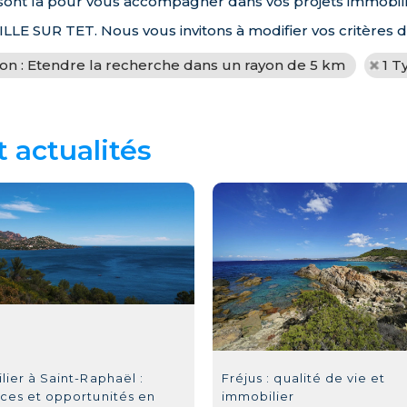
rs sont là pour vous accompagner dans vos projets immobili
 ILLE SUR TET. Nous vous invitons à modifier vos critères 
ion : Etendre la recherche dans un rayon de 5 km
1 T
t actualités
ier à Saint-Raphaël :
Fréjus : qualité de vie et
ces et opportunités en
immobilier