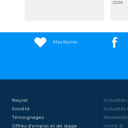
2026
Mes favoris
Neyrat
Actualités 
Société
Actualités
Témoignages
Newslette
Offres d'emploi et de stage
Home B