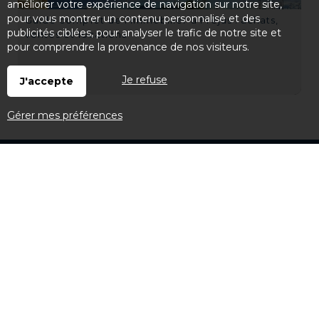
améliorer votre expérience de navigation sur notre site,
pour vous montrer un contenu personnalisé et des
Guide complet de l'immobilier à Fréjus : achats,
publicités ciblées, pour analyser le trafic de notre site et
ventes et locations
pour comprendre la provenance de nos visiteurs.
Je refuse
J'accepte
Gérer mes préférences
Neyrat
Société
Témoignages
Offres d'emploi et de stage
Candidature spontanée