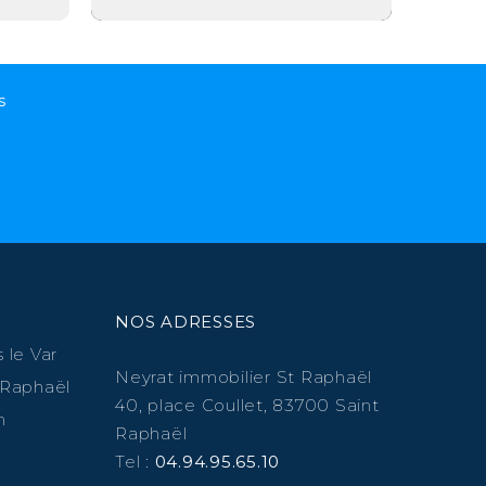
s
NOS ADRESSES
 le Var
Neyrat immobilier St Raphaël
 Raphaël
40, place Coullet, 83700 Saint
n
Raphaël
Tel :
04.94.95.65.10