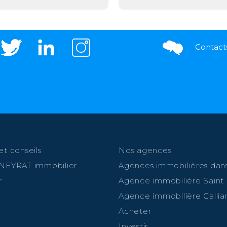
Contact
et conseils
Nos agences
 NEYRAT immobilier
Agences immobilières dans
r
Agence immobilière Saint
Agence immobilière Callia
Acheter
Investir