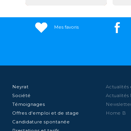
Mes favoris
Neyrat
Actualités 
Société
Actualités
Témoignages
Newslette
Offres d'emploi et de stage
Home B
Candidature spontanée
Prestations et tarifs